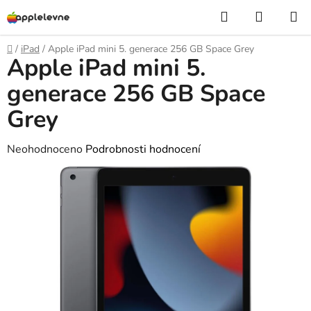
Přejít
Hledat
NÁKUP
na
KOŠÍK
obsah
Domů
/
iPad
/
Apple iPad mini 5. generace 256 GB Space Grey
Apple iPad mini 5.
generace 256 GB Space
Grey
Průměrné
Neohodnoceno
Podrobnosti hodnocení
hodnocení
produktu
je
0,0
z
5
hvězdiček.