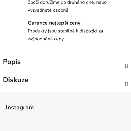
Zboží doručíme do druhého dne, nebo
vyzvednete osobně
Garance nejlepší ceny
Produkty jsou stabilně k dispozici za
zvýhodněné ceny
Popis
Diskuze
Z
á
Instagram
p
a
t