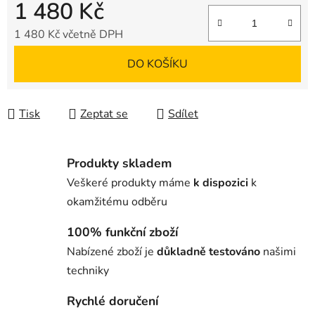
1 480 Kč
1 480 Kč
včetně DPH
Měrná cena:
DO KOŠÍKU
Tisk
Zeptat se
Sdílet
Produkty skladem
Veškeré produkty máme
k dispozici
k
okamžitému odběru
100% funkční zboží
Nabízené zboží je
důkladně testováno
našimi
techniky
Rychlé doručení