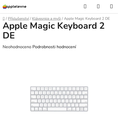
Přejít
Hledat
NÁKUP
na
KOŠÍK
obsah
Domů
/
Příslušenství
/
Klávesnice a myši
/
Apple Magic Keyboard 2 DE
Apple Magic Keyboard 2
DE
Průměrné
Neohodnoceno
Podrobnosti hodnocení
hodnocení
produktu
je
0,0
z
5
hvězdiček.