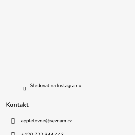
í
Sledovat na Instagramu
Kontakt
applelevne
@
seznam.cz
+420 722 344 443