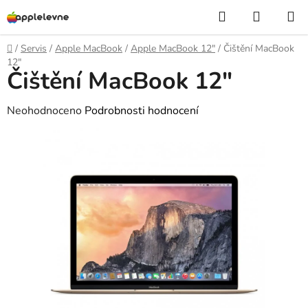
Přejít
Hledat
NÁKUP
na
KOŠÍK
obsah
Domů
/
Servis
/
Apple MacBook
/
Apple MacBook 12"
/
Čištění MacBook
12"
Čištění MacBook 12"
Průměrné
Neohodnoceno
Podrobnosti hodnocení
hodnocení
produktu
je
0,0
z
5
hvězdiček.