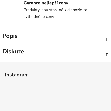
Garance nejlepší ceny
Produkty jsou stabilně k dispozici za
zvýhodněné ceny
Popis
Diskuze
Z
á
Instagram
p
a
t
í