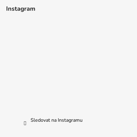
á
Instagram
p
a
t
í
Sledovat na Instagramu