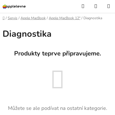
Přejít
Hledat
NÁKUP
na
KOŠÍK
obsah
Domů
/
Servis
/
Apple MacBook
/
Apple MacBook 12"
/
Diagnostika
Diagnostika
Produkty teprve připravujeme.
Můžete se ale podívat na ostatní kategorie.