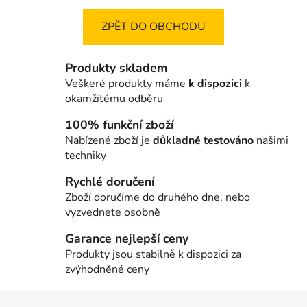
ZPĚT DO OBCHODU
Produkty skladem
Veškeré produkty máme
k dispozici
k
okamžitému odběru
100% funkční zboží
Nabízené zboží je
důkladně testováno
našimi
techniky
Rychlé doručení
Zboží doručíme do druhého dne, nebo
vyzvednete osobně
Garance nejlepší ceny
Produkty jsou stabilně k dispozici za
zvýhodněné ceny
Z