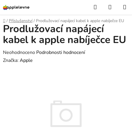
Přejít
Hledat
NÁKUP
na
KOŠÍK
obsah
Domů
/
Příslušenství
/
Prodlužovací napájecí kabel k apple nabíječce EU
Prodlužovací napájecí
kabel k apple nabíječce EU
Průměrné
Neohodnoceno
Podrobnosti hodnocení
hodnocení
Značka:
Apple
produktu
je
0,0
z
5
hvězdiček.