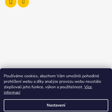
Používáme cookies, abychom Vám umožnili pohodlné
prohlížení webu a díky analýze provozu webu neustále
zlepšovali jeho funkce, výkon a použitelnost.
Více
Facebook
informací
Nastavení