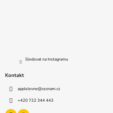
Sledovat na Instagramu
Kontakt
applelevne
@
seznam.cz
+420 722 344 443