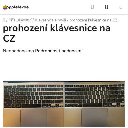
Přejít
Hledat
NÁKUP
na
KOŠÍK
obsah
Domů
/
Příslušenství
/
Klávesnice a myši
/
prohození klávesnice na CZ
prohození klávesnice na
CZ
Průměrné
Neohodnoceno
Podrobnosti hodnocení
hodnocení
produktu
je
0,0
z
5
hvězdiček.