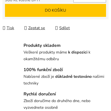
980 Kč
včetně DPH
Měrná cena:
DO KOŠÍKU
Tisk
Zeptat se
Sdílet
Produkty skladem
Veškeré produkty máme
k dispozici
k
okamžitému odběru
100% funkční zboží
Nabízené zboží je
důkladně testováno
našimi
techniky
Rychlé doručení
Zboží doručíme do druhého dne, nebo
vyzvednete osobně