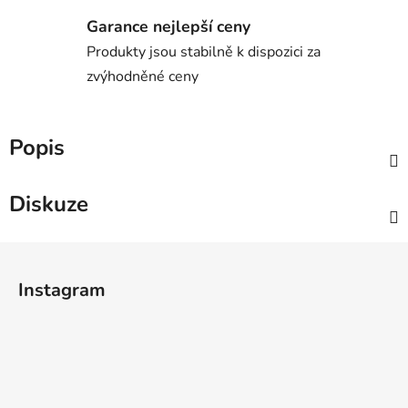
Garance nejlepší ceny
Produkty jsou stabilně k dispozici za
zvýhodněné ceny
Popis
Diskuze
Z
á
Instagram
p
a
t
í