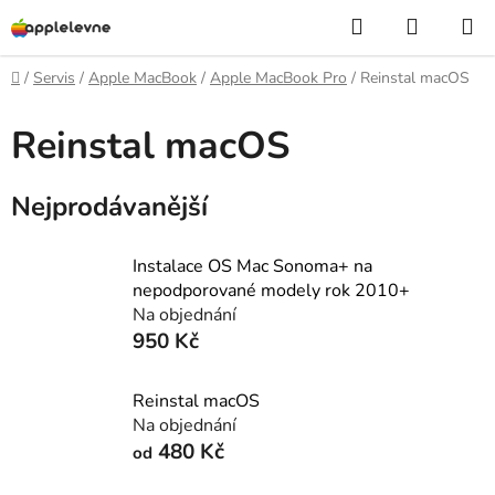
Přejít
Hledat
NÁKUP
na
KOŠÍK
obsah
Domů
/
Servis
/
Apple MacBook
/
Apple MacBook Pro
/
Reinstal macOS
Reinstal macOS
Nejprodávanější
Instalace OS Mac Sonoma+ na
nepodporované modely rok 2010+
Na objednání
950 Kč
Reinstal macOS
Na objednání
480 Kč
od