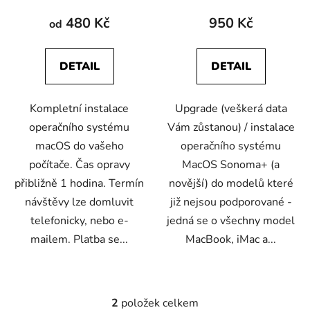
t
480 Kč
950 Kč
od
ů
DETAIL
DETAIL
Kompletní instalace
Upgrade (veškerá data
operačního systému
Vám zůstanou) / instalace
macOS do vašeho
operačního systému
počítače. Čas opravy
MacOS Sonoma+ (a
přibližně 1 hodina. Termín
novější) do modelů které
návštěvy lze domluvit
již nejsou podporované -
telefonicky, nebo e-
jedná se o všechny model
mailem. Platba se...
MacBook, iMac a...
2
položek celkem
O