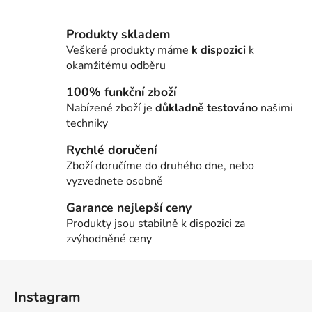
v
l
Produkty skladem
á
Veškeré produkty máme
k dispozici
k
d
okamžitému odběru
a
c
100% funkční zboží
í
Nabízené zboží je
důkladně testováno
našimi
p
techniky
r
Rychlé doručení
v
Zboží doručíme do druhého dne, nebo
k
vyzvednete osobně
y
v
Garance nejlepší ceny
ý
Produkty jsou stabilně k dispozici za
p
zvýhodněné ceny
i
s
Z
u
á
Instagram
p