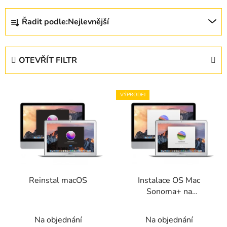
Ř
Řadit podle:
Nejlevnější
a
z
e
OTEVŘÍT FILTR
n
í
V
p
VÝPRODEJ
ý
r
p
o
i
d
s
u
p
k
r
t
Reinstal macOS
Instalace OS Mac
o
ů
Sonoma+ na
d
nepodporované modely
u
rok 2010+
Na objednání
Na objednání
k