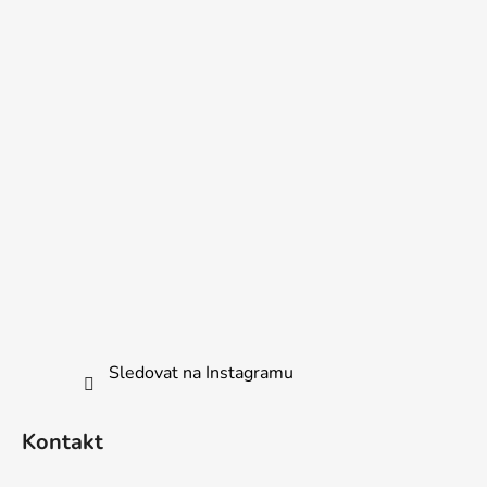
a
t
í
Sledovat na Instagramu
Kontakt