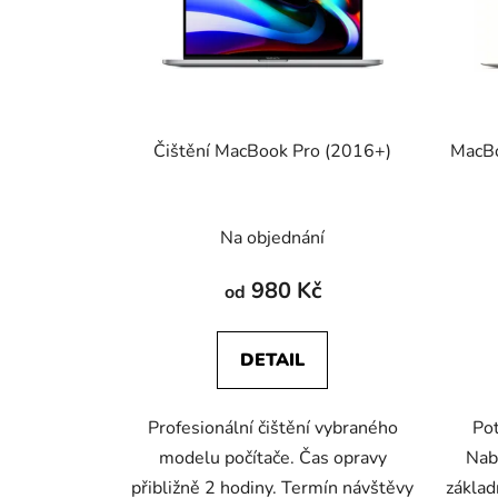
s
p
r
o
d
u
Čištění MacBook Pro (2016+)
MacBo
k
t
ů
Na objednání
980 Kč
od
DETAIL
Profesionální čištění vybraného
Pot
modelu počítače. Čas opravy
Nab
přibližně 2 hodiny. Termín návštěvy
zákla