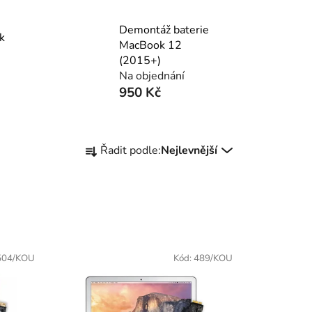
Demontáž baterie
k
MacBook 12
(2015+)
Na objednání
950 Kč
Ř
Řadit podle:
Nejlevnější
a
z
e
n
í
p
504/KOU
Kód:
489/KOU
r
o
d