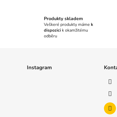
Produkty skladem
Veškeré produkty máme
k
dispozici
k okamžitému
odběru
Z
á
Instagram
Kont
p
a
t
í