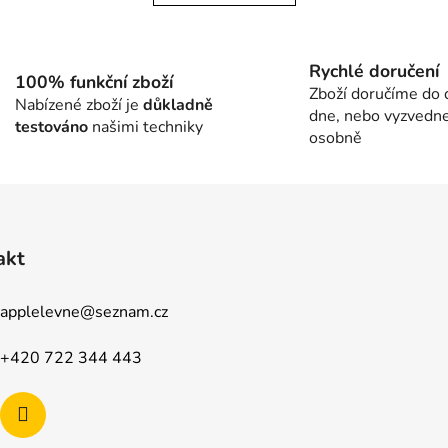
k
l
o
á
v
d
á
Rychlé doručení
a
n
100% funkční zboží
c
Zboží doručíme do
í
Nabízené zboží je
důkladně
í
dne, nebo vyzvedn
testováno
našimi techniky
p
osobně
r
v
k
y
v
akt
ý
p
applelevne
@
seznam.cz
i
s
u
+420 722 344 443