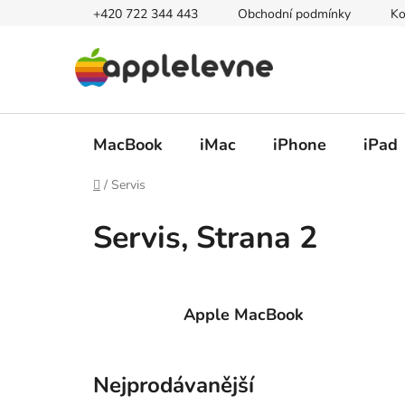
Přejít
+420 722 344 443
Obchodní podmínky
Ko
na
obsah
MacBook
iMac
iPhone
iPad
Domů
/
Servis
Servis
, Strana 2
Apple MacBook
Nejprodávanější