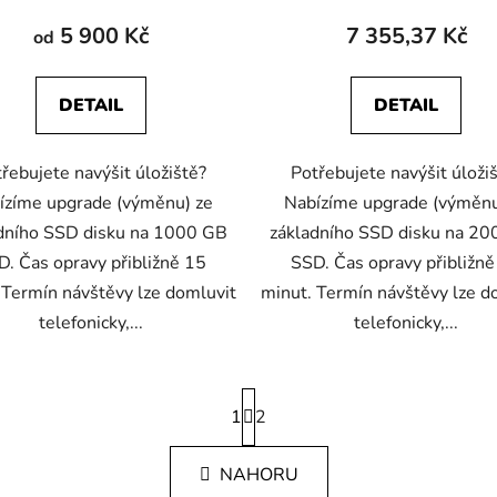
5 900 Kč
7 355,37 Kč
od
DETAIL
DETAIL
řebujete navýšit úložiště?
Potřebujete navýšit úloži
ízíme upgrade (výměnu) ze
Nabízíme upgrade (výměnu
dního SSD disku na 1000 GB
základního SSD disku na 2
D. Čas opravy přibližně 15
SSD. Čas opravy přibližně
 Termín návštěvy lze domluvit
minut. Termín návštěvy lze d
telefonicky,...
telefonicky,...
S
1
t
2
r
O
á
NAHORU
v
n