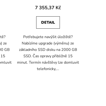
7 355,37 Kč
DETAIL
ště?
Potřebujete navýšit úložiště?
) ze
Nabízíme upgrade (výměnu) ze
000 GB
základního SSD disku na 2000 GB
 15
SSD. Čas opravy přibližně 15
omluvit
minut. Termín návštěvy lze domluvit
telefonicky,...