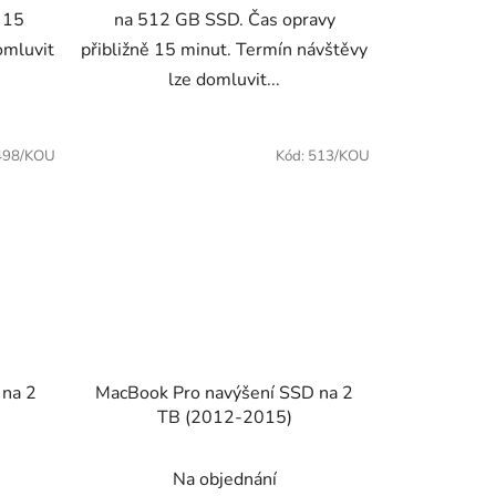
 15
na 512 GB SSD. Čas opravy
omluvit
přibližně 15 minut. Termín návštěvy
lze domluvit...
498/KOU
Kód:
513/KOU
 na 2
MacBook Pro navýšení SSD na 2
TB (2012-2015)
Na objednání