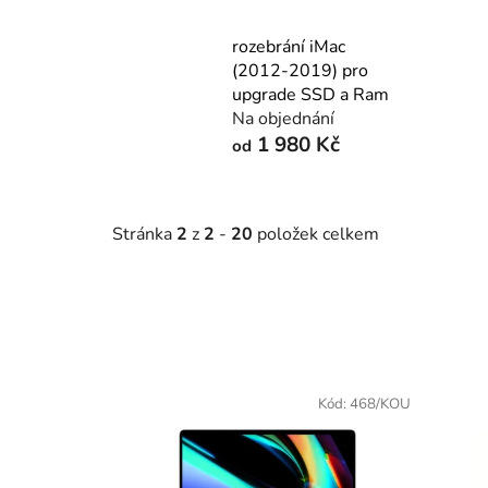
rozebrání iMac
(2012-2019) pro
upgrade SSD a Ram
Na objednání
1 980 Kč
od
Stránka
2
z
2
-
20
položek celkem
V
ý
Kód:
468/KOU
p
i