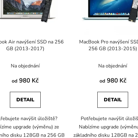
ok Air navýšení SSD na 256
MacBook Pro navýšení SS
GB (2013-2017)
256 GB (2013-2015)
Na objednání
Na objednání
980 Kč
980 Kč
od
od
DETAIL
DETAIL
řebujete navýšit úložiště?
Potřebujete navýšit úloži
ízíme upgrade (výměnu) ze
Nabízíme upgrade (výměnu
dního disku 128GB na 256 GB
základního disku 128GB na 