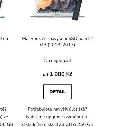
u
k
t
ů
D na
MacBook Air navýšení SSD na 512
GB (2013-2017)
Na objednání
1 980 Kč
od
DETAIL
ště?
Potřebujete navýšit úložiště?
) ze
Nabízíme upgrade (výměnu) ze
256 GB
základního disku 128 GB či 256 GB